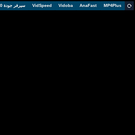
MP4Plus
AnaFast
Vidoba
VidSpeed
سيرفر جودة 1080