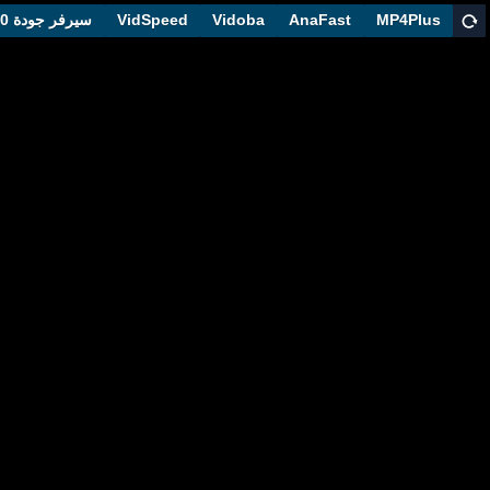
MP4Plus
AnaFast
Vidoba
VidSpeed
سيرفر جودة 1080