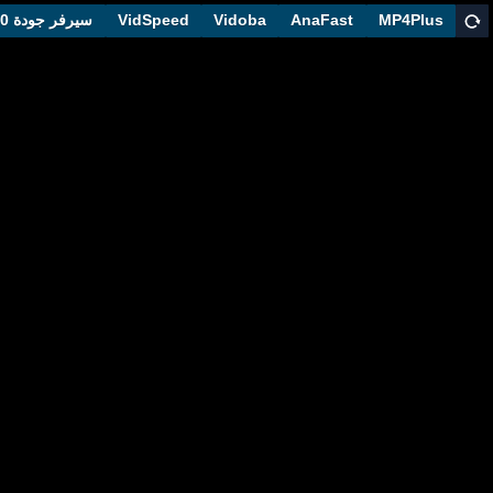
MP4Plus
AnaFast
Vidoba
VidSpeed
سيرفر جودة 1080