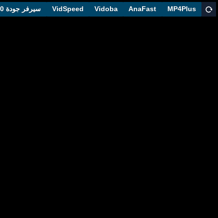
سيرفر جودة 1080
VidSpeed
Vidoba
AnaFast
MP4Plus