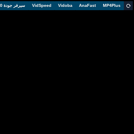
MP4Plus
AnaFast
Vidoba
VidSpeed
سيرفر جودة 1080