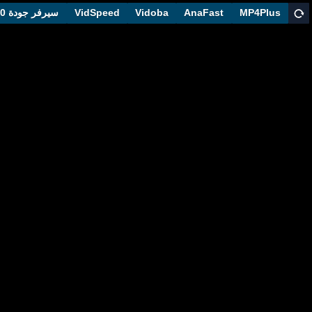
MP4Plus
AnaFast
Vidoba
VidSpeed
سيرفر جودة 1080