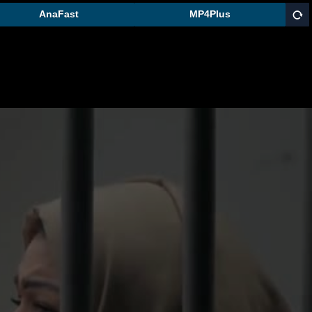
AnaFast
MP4Plus