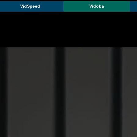
VidSpeed
Vidoba