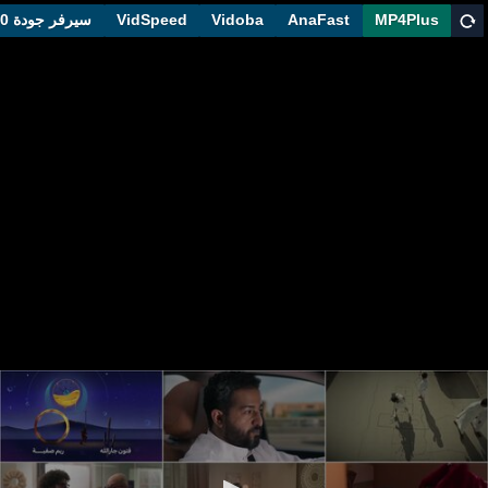
MP4Plus
AnaFast
Vidoba
VidSpeed
سيرفر جودة 1080