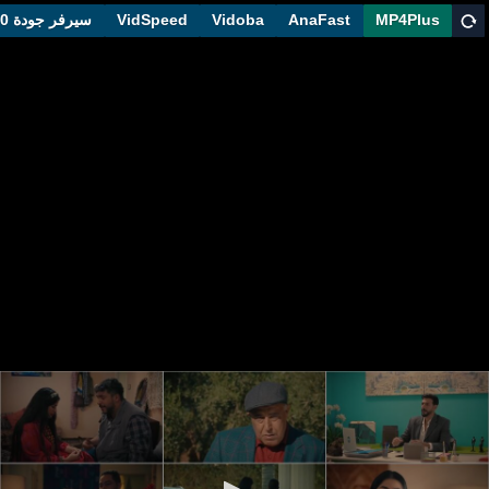
MP4Plus
AnaFast
Vidoba
VidSpeed
سيرفر جودة 1080