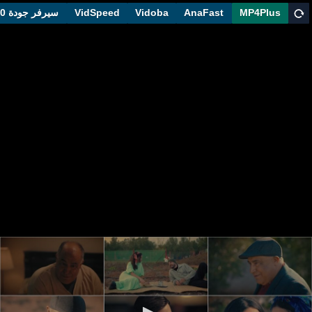
MP4Plus
AnaFast
Vidoba
VidSpeed
سيرفر جودة 1080