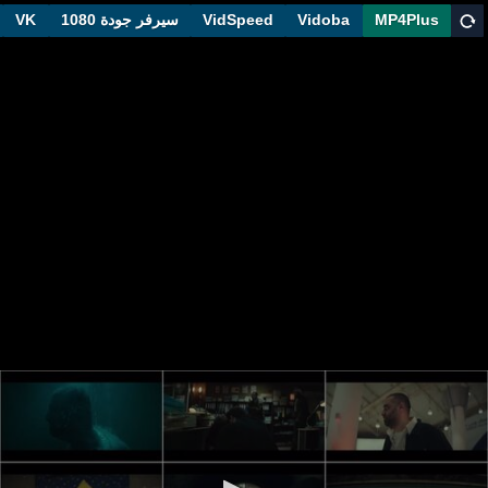
MP4Plus
Vidoba
VidSpeed
سيرفر جودة 1080
VK