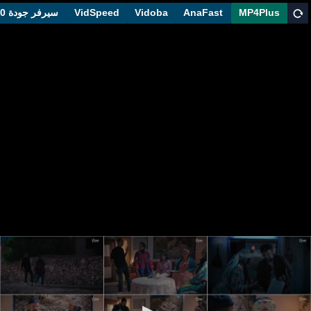
MP4Plus
AnaFast
Vidoba
VidSpeed
سيرفر جودة 1080