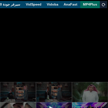
MP4Plus
AnaFast
Vidoba
VidSpeed
سيرفر جودة 1080