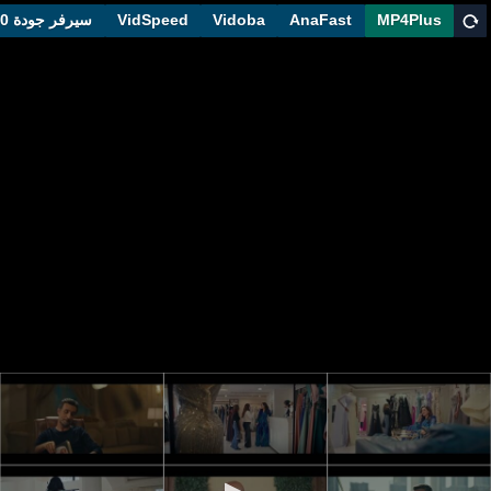
MP4Plus
AnaFast
Vidoba
VidSpeed
سيرفر جودة 1080