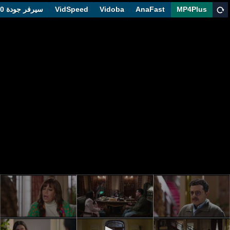
MP4Plus
AnaFast
Vidoba
VidSpeed
سيرفر جودة 1080