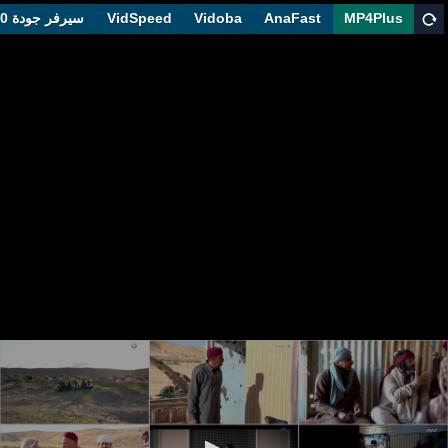
MP4Plus
AnaFast
Vidoba
VidSpeed
سيرفر جودة 1080