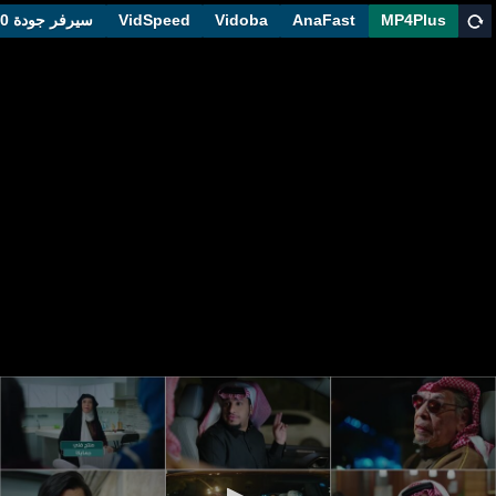
MP4Plus
AnaFast
Vidoba
VidSpeed
سيرفر جودة 1080