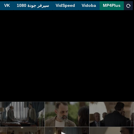
MP4Plus
Vidoba
VidSpeed
سيرفر جودة 1080
VK