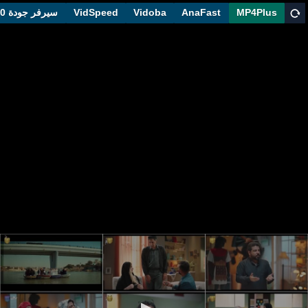
MP4Plus
AnaFast
Vidoba
VidSpeed
سيرفر جودة 1080