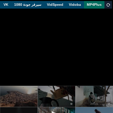
MP4Plus
Vidoba
VidSpeed
سيرفر جودة 1080
VK