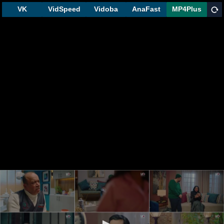
VK
VidSpeed
Vidoba
AnaFast
MP4Plus