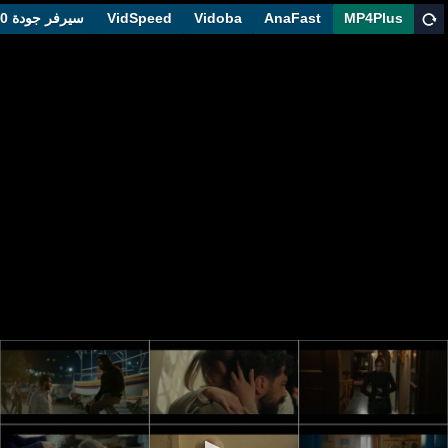
MP4Plus
AnaFast
Vidoba
VidSpeed
سيرفر جودة 1080