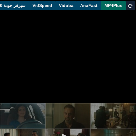
MP4Plus
AnaFast
Vidoba
VidSpeed
سيرفر جودة 1080