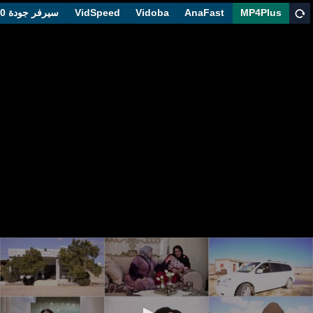
سيرفر جودة 1080
VidSpeed
Vidoba
AnaFast
MP4Plus