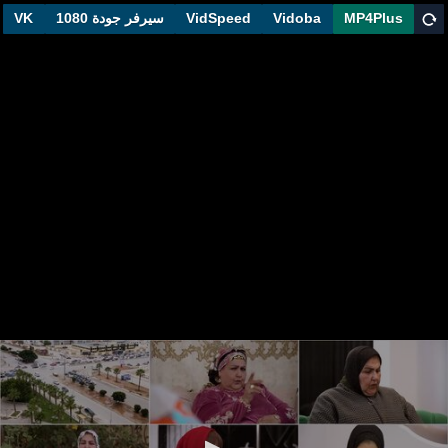
MP4Plus
Vidoba
VidSpeed
سيرفر جودة 1080
VK