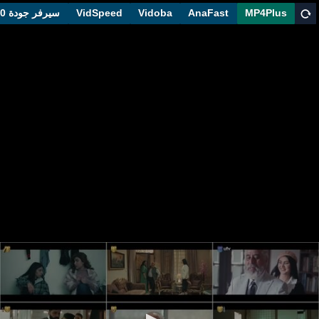
MP4Plus
AnaFast
Vidoba
VidSpeed
سيرفر جودة 1080