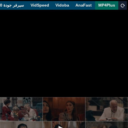
MP4Plus
AnaFast
Vidoba
VidSpeed
سيرفر جودة 1080