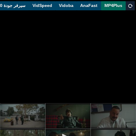
MP4Plus
AnaFast
Vidoba
VidSpeed
سيرفر جودة 1080