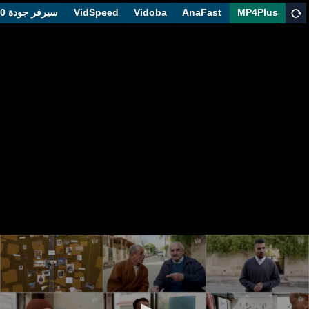
MP4Plus
AnaFast
Vidoba
VidSpeed
سيرفر جودة 1080