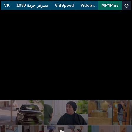
MP4Plus
Vidoba
VidSpeed
سيرفر جودة 1080
VK