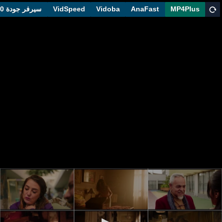
MP4Plus
AnaFast
Vidoba
VidSpeed
سيرفر جودة 1080