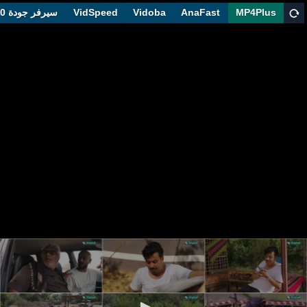
MP4Plus
AnaFast
Vidoba
VidSpeed
سيرفر جودة 1080