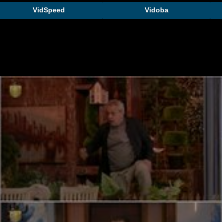
VidSpeed
Vidoba