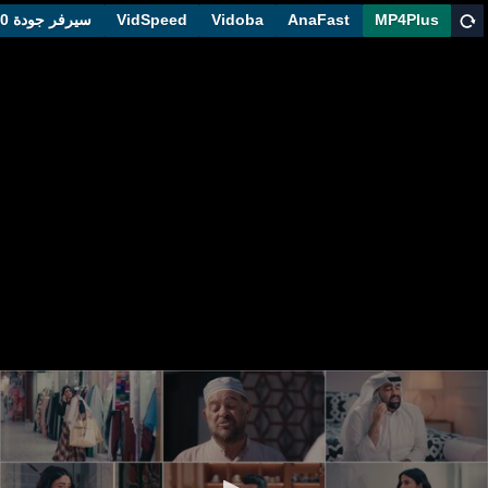
MP4Plus
AnaFast
Vidoba
VidSpeed
سيرفر جودة 1080