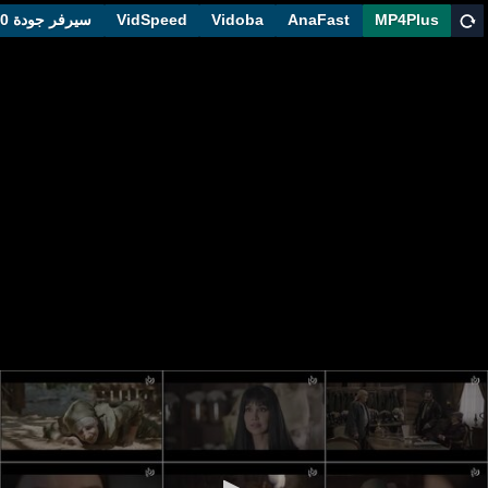
MP4Plus
AnaFast
Vidoba
VidSpeed
سيرفر جودة 1080