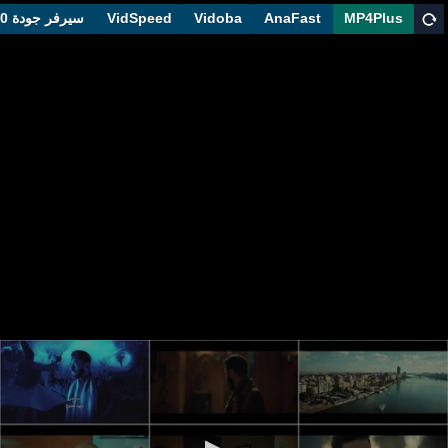
MP4Plus
AnaFast
Vidoba
VidSpeed
سيرفر جودة 1080