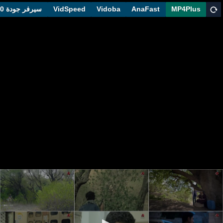
MP4Plus
AnaFast
Vidoba
VidSpeed
سيرفر جودة 1080