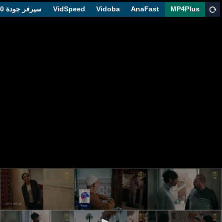
MP4Plus
AnaFast
Vidoba
VidSpeed
سيرفر جودة 1080