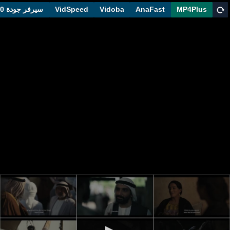
MP4Plus
AnaFast
Vidoba
VidSpeed
سيرفر جودة 1080