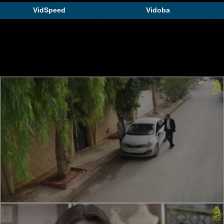
VidSpeed
Vidoba