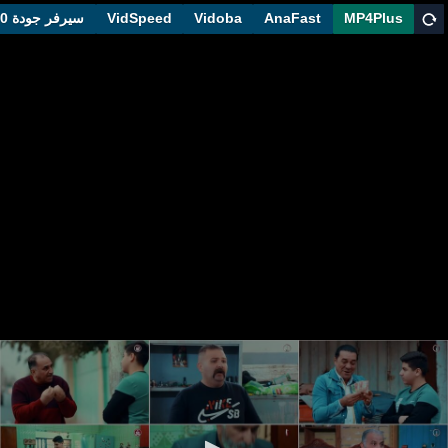
MP4Plus
AnaFast
Vidoba
VidSpeed
سيرفر جودة 1080