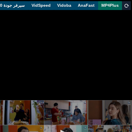
MP4Plus
AnaFast
Vidoba
VidSpeed
سيرفر جودة 1080